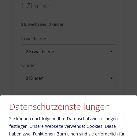
1.
Zimmer
2 Erwachsene
,
0 Kinder
Erwachsene
Kinder
Datenschutzeinstellungen
Weiter
Sie können nachfolgend Ihre Datenschutzeinstellungen
festlegen.
Unsere Webseite verwendet Cookies. Diese
haben zwei Funktionen: Zum einen sind sie erforderlich für