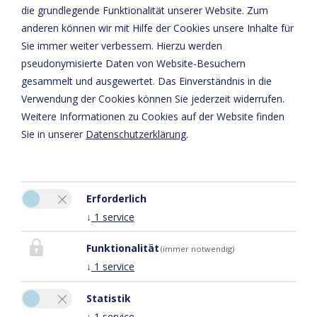
die grundlegende Funktionalität unserer Website. Zum
Datenschutzerklärung
anderen können wir mit Hilfe der Cookies unsere Inhalte für
Sie immer weiter verbessern. Hierzu werden
pseudonymisierte Daten von Website-Besuchern
gesammelt und ausgewertet. Das Einverständnis in die
Verwendung der Cookies können Sie jederzeit widerrufen.
Weitere Informationen zu Cookies auf der Website finden
Sie in unserer
Datenschutzerklärung
.
Erforderlich
Bitte aktivieren Sie in den Cookie Einstellungen die Option
↓
1
service
"Funktionalität" für die korrekte Map-Darstellung
Cookie Einstellungen
Funktionalität
(immer notwendig)
↓
1
service
Statistik
↓
1
service